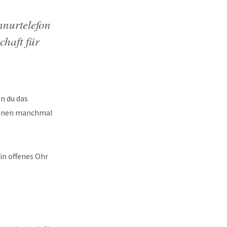
hnurtelefon
chaft für
nn du das
denen manchmal
in offenes Ohr