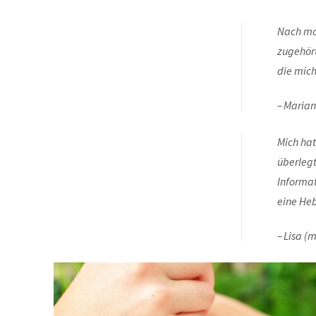
Nach mo
zugehört
die mich
Marian
Mich hat
überlegt
Informa
eine He
Lisa (