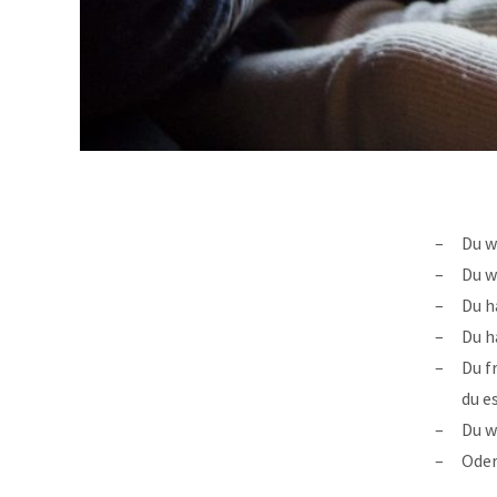
Du w
Du w
Du h
Du h
Du f
du e
Du w
Oder