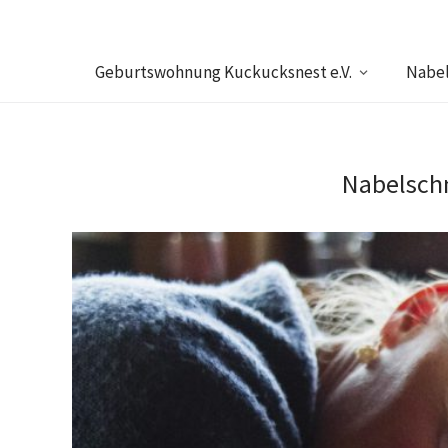
Geburtswohnung Kuckucksnest e.V.
Nabel
Nabelschn