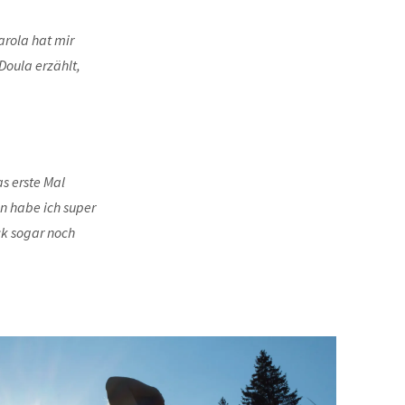
rola hat mir
Doula erzählt,
as erste Mal
n habe ich super
k sogar noch